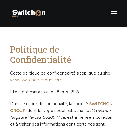
À Propos
Politique de
Savoir-Faire
Confidentialité
Marques Partenaires
Contact
Cette politique de confidentialité s’applique au site :
www.switchon-group.com
Français
Elle a été mis à jour le :
18 mai 2021
Dans le cadre de son activité, la société
SWITCHON
GROUP
, dont le siège social est situé au
23 avenue
Augsute Vérola, 06200 Nice
, est amenée à collecter
et à traiter des informations dont certaines sont